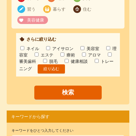
習う
暮らす
住む
美容健康
さらに絞り込む
ネイル
アイサロン
美容室
理
容室
エステ
療術
アロマ
審美歯科
脱毛
健康相談
トレー
ニング
キーワードから探す
キーワードをひとつ入力してください