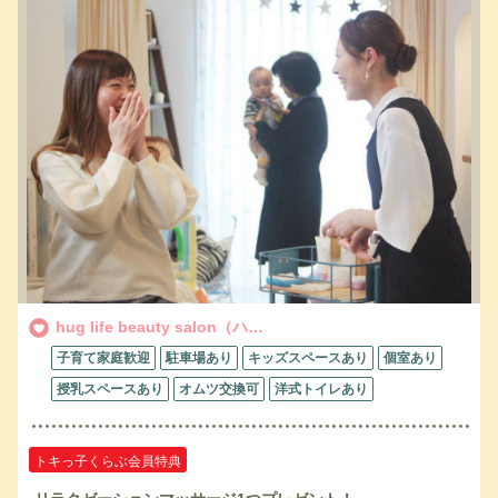
hug life beauty salon（ハ…
子育て家庭歓迎
駐車場あり
キッズスペースあり
個室あり
授乳スペースあり
オムツ交換可
洋式トイレあり
トキっ子くらぶ会員特典