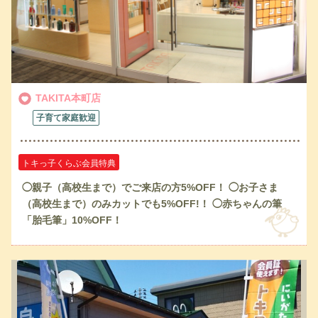
TAKITA本町店
子育て家庭歓迎
トキっ子くらぶ会員特典
◯親子（高校生まで）でご来店の方5%OFF！ ◯お子さま
（高校生まで）のみカットでも5%OFF!！ ◯赤ちゃんの筆
「胎毛筆」10%OFF！